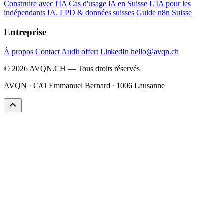
Construire avec l'IA
Cas d'usage IA en Suisse
L'IA pour les
indépendants
IA, LPD & données suisses
Guide n8n Suisse
Entreprise
À propos
Contact
Audit offert
LinkedIn
hello@avqn.ch
© 2026 AVQN.CH — Tous droits réservés
AVQN · C/O Emmanuel Bernard · 1006 Lausanne