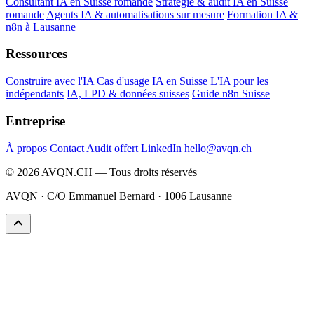
Consultant IA en Suisse romande
Stratégie & audit IA en Suisse
romande
Agents IA & automatisations sur mesure
Formation IA &
n8n à Lausanne
Ressources
Construire avec l'IA
Cas d'usage IA en Suisse
L'IA pour les
indépendants
IA, LPD & données suisses
Guide n8n Suisse
Entreprise
À propos
Contact
Audit offert
LinkedIn
hello@avqn.ch
© 2026 AVQN.CH — Tous droits réservés
AVQN · C/O Emmanuel Bernard · 1006 Lausanne