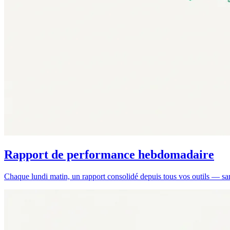
Rapport de performance hebdomadaire
Chaque lundi matin, un rapport consolidé depuis tous vos outils — san