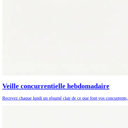
Veille concurrentielle hebdomadaire
Recevez chaque lundi un résumé clair de ce que font vos concurrents,