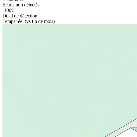
Écarts non détectés
-100%
Délai de détection
Temps réel (vs fin de mois)