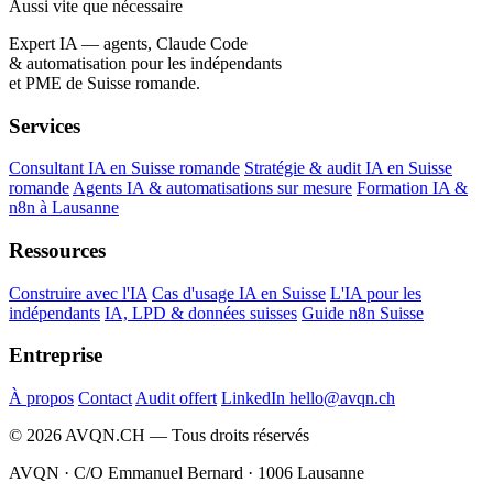
Aussi vite que nécessaire
Expert IA — agents, Claude Code
& automatisation pour les indépendants
et PME de Suisse romande.
Services
Consultant IA en Suisse romande
Stratégie & audit IA en Suisse
romande
Agents IA & automatisations sur mesure
Formation IA &
n8n à Lausanne
Ressources
Construire avec l'IA
Cas d'usage IA en Suisse
L'IA pour les
indépendants
IA, LPD & données suisses
Guide n8n Suisse
Entreprise
À propos
Contact
Audit offert
LinkedIn
hello@avqn.ch
© 2026 AVQN.CH — Tous droits réservés
AVQN · C/O Emmanuel Bernard · 1006 Lausanne