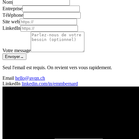
Nom
Entreprise
Téléphone
Site web
LinkedIn
Votre message
Envoyer
→
Seul l'email est requis. On revient vers vous rapidement.
Email
hello@avqn.ch
LinkedIn
linkedin.com/in/emmbernard