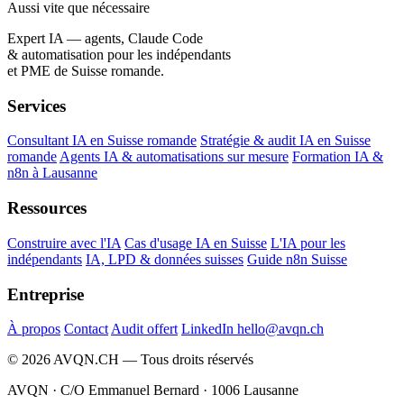
Aussi vite que nécessaire
Expert IA — agents, Claude Code
& automatisation pour les indépendants
et PME de Suisse romande.
Services
Consultant IA en Suisse romande
Stratégie & audit IA en Suisse
romande
Agents IA & automatisations sur mesure
Formation IA &
n8n à Lausanne
Ressources
Construire avec l'IA
Cas d'usage IA en Suisse
L'IA pour les
indépendants
IA, LPD & données suisses
Guide n8n Suisse
Entreprise
À propos
Contact
Audit offert
LinkedIn
hello@avqn.ch
© 2026 AVQN.CH — Tous droits réservés
AVQN · C/O Emmanuel Bernard · 1006 Lausanne