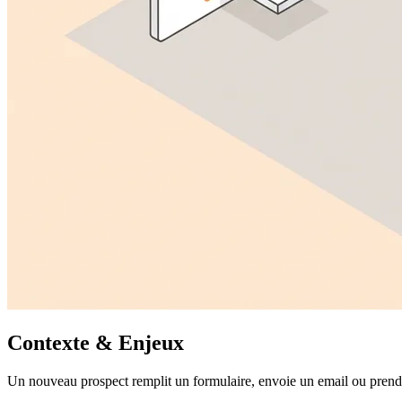
Contexte & Enjeux
Un nouveau prospect remplit un formulaire, envoie un email ou prend 