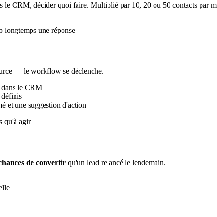
dans le CRM, décider quoi faire. Multiplié par 10, 20 ou 50 contacts par m
rop longtemps une réponse
ource — le workflow se déclenche.
nt dans le CRM
 définis
é et une suggestion d'action
 qu'à agir.
 chances de convertir
qu'un lead relancé le lendemain.
elle
e